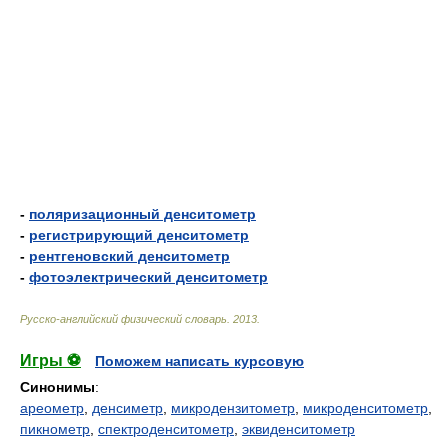
-
поляризационный денситометр
-
регистрирующий денситометр
-
рентгеновский денситометр
-
фотоэлектрический денситометр
Русско-английский физический словарь
.
2013
.
Игры ⚽
Поможем написать курсовую
Синонимы
:
ареометр
,
денсиметр
,
микродензитометр
,
микроденситометр
,
пикнометр
,
спектроденситометр
,
эквиденситометр