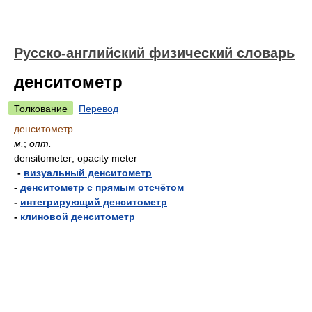
Русско-английский физический словарь
денситометр
Толкование
Перевод
денситометр
м.
;
опт.
densitometer; opacity meter
-
визуальный денситометр
-
денситометр с прямым отсчётом
-
интегрирующий денситометр
-
клиновой денситометр