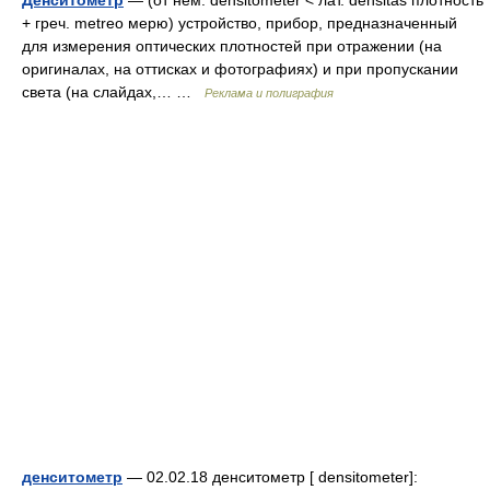
Денситометр
— (от нем. densitometer < лат. densitas плотность
+ греч. metreo мерю) устройство, прибор, предназначенный
для измерения оптических плотностей при отражении (на
оригиналах, на оттисках и фотографиях) и при пропускании
света (на слайдах,… …
Реклама и полиграфия
денситометр
— 02.02.18 денситометр [ densitometer]: