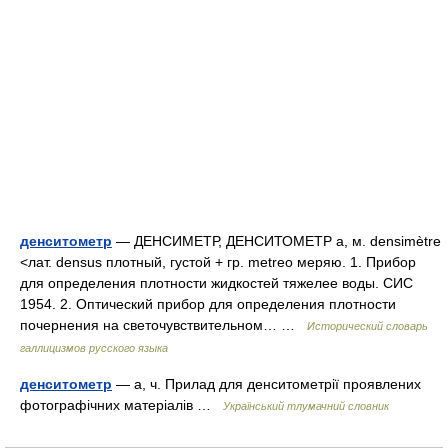
денситометр
— ДЕНСИМЕТР, ДЕНСИТОМЕТР а, м. densimètre
<лат. densus плотный, густой + гр. metreo меряю. 1. Прибор
для определения плотности жидкостей тяжелее воды. СИС
1954. 2. Оптический прибор для определения плотности
почернения на светочувствительном… …
Исторический словарь
галлицизмов русского языка
денситометр
— а, ч. Прилад для денситометрії проявлених
фотографічних матеріалів …
Український тлумачний словник